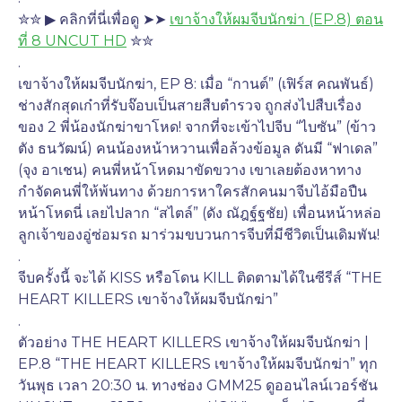
✮✮ ▶ คลิกที่นี่เพื่อดู ➤➤ 
เขาจ้างให้ผมจีบนักฆ่า (EP.8) ตอน
ที่ 8 UNCUT HD
 ✮✮
.
เขาจ้างให้ผมจีบนักฆ่า, EP 8: เมื่อ “กานต์” (เฟิร์ส คณพันธ์) 
ช่างสักสุดเก๋าที่รับจ๊อบเป็นสายสืบตำรวจ ถูกส่งไปสืบเรื่อง
ของ 2 พี่น้องนักฆ่าขาโหด! จากที่จะเข้าไปจีบ “ไบซัน” (ข้าว
ตัง ธนวัฒน์) คนน้องหน้าหวานเพื่อล้วงข้อมูล ดันมี “ฟาเดล” 
(จุง อาเชน) คนพี่หน้าโหดมาขัดขวาง เขาเลยต้องหาทาง
กำจัดคนพี่ให้พ้นทาง ด้วยการหาใครสักคนมาจีบไอ้มือปืน
หน้าโหดนี่ เลยไปลาก “สไตล์” (ดัง ณัฎฐ์ฐชัย) เพื่อนหน้าหล่อ
ลูกเจ้าของอู่ซ่อมรถ มาร่วมขบวนการจีบที่มีชีวิตเป็นเดิมพัน! 
.
จีบครั้งนี้ จะได้ KISS หรือโดน KILL ติดตามได้ในซีรีส์ “THE 
HEART KILLERS เขาจ้างให้ผมจีบนักฆ่า”
.
ตัวอย่าง THE HEART KILLERS เขาจ้างให้ผมจีบนักฆ่า | 
EP.8 “THE HEART KILLERS เขาจ้างให้ผมจีบนักฆ่า” ทุก
วันพุธ เวลา 20:30 น. ทางช่อง GMM25 ดูออนไลน์เวอร์ชัน 